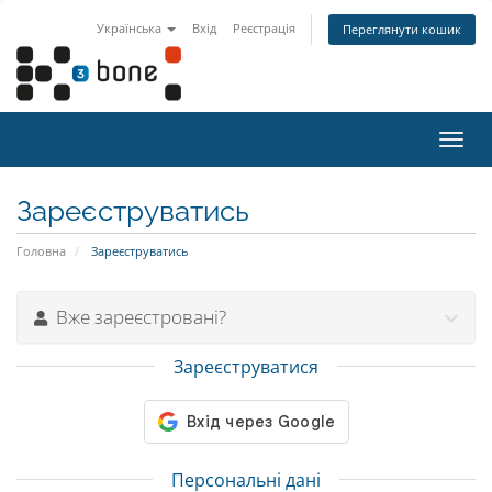
Українська
Вхід
Реєстрація
Переглянути кошик
Пере
наві
Зареєструватись
Головна
Зареєструватись
Вже зареєстровані?
Зареєструватися
Персональні дані