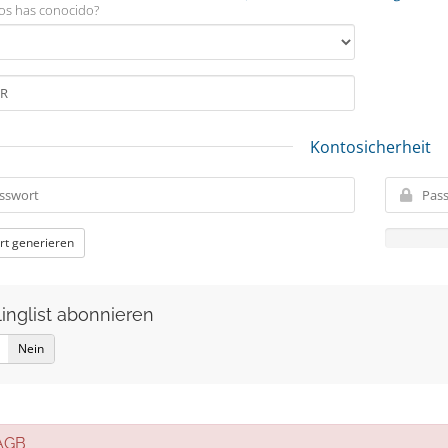
s has conocido?
Kontosicherheit
rt generieren
linglist abonnieren
Nein
GB