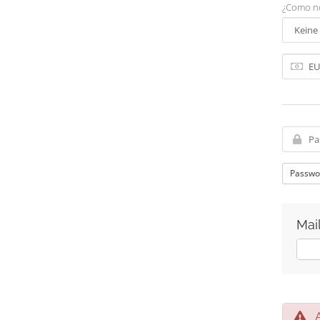
¿Como no
Passwo
Mai
Ja
A