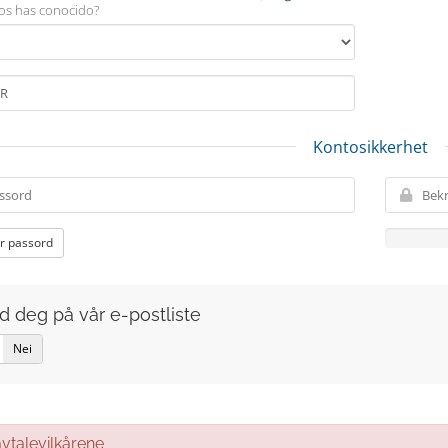
s has conocido?
Kontosikkerhet
r passord
d deg på vår e-postliste
Nei
talevilkårene