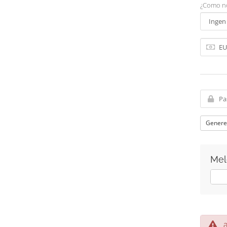
¿Como no
Genere
Mel
Ja
av