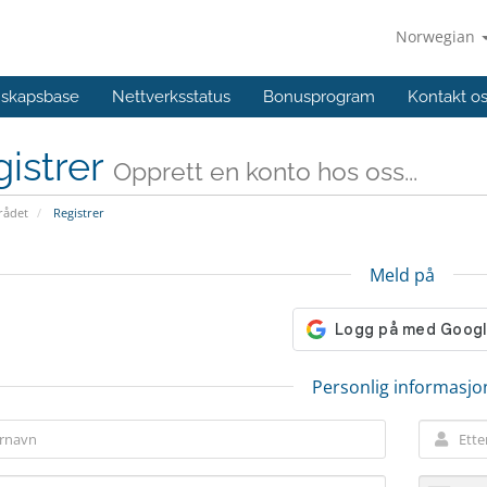
Norwegian
skapsbase
Nettverksstatus
Bonusprogram
Kontakt o
istrer
Opprett en konto hos oss...
ådet
Registrer
Meld på
Personlig informasjo