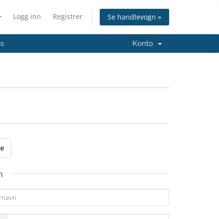
Logg inn
Registrer
Se handlevogn »
ss
Konto
n