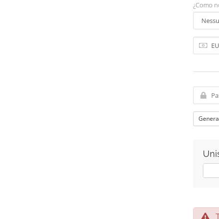
¿Como no
Genera
Unis
SÌ
Te