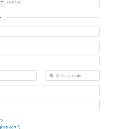
e
ve
gnati con *)