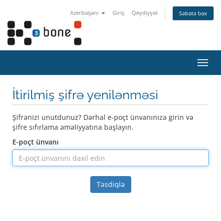
Azerbaijani
Giriş
Qeydiyyat
Səbətə bax
Naviq
keçid
İtirilmiş şifrə yenilənməsi
Şifrənizi unutdunuz? Dərhal e-poçt ünvanınıza girin və
şifre sıfırlama əməliyyatına başlayın.
E-poçt ünvanı
Təsdiqlə