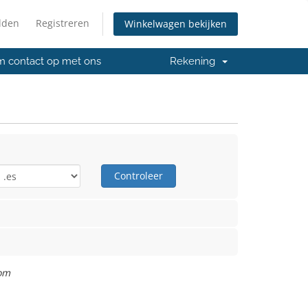
lden
Registreren
Winkelwagen bekijken
 contact op met ons
Rekening
Controleer
com