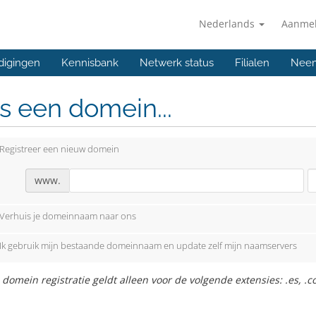
Nederlands
Aanme
digingen
Kennisbank
Netwerk status
Filialen
Neem
s een domein...
Registreer een nieuw domein
www.
Verhuis je domeinnaam naar ons
Ik gebruik mijn bestaande domeinnaam en update zelf mijn naamservers
 domein registratie geldt alleen voor de volgende extensies: .es, .